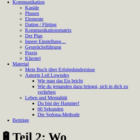
Kommunikation
Kanäle
Phasen
Elemente
Dating / Flirting
Kommunikationsmatrix
Der Plan
Innere Einstellung…
Gesprächsführung
Praxis
Klientel
Material
Mein Buch über Erfolgshindernisse
Autorin Leil Lowndes
Wie man das Eis bricht
Wie du jemanden dazu bringst, sich in dich zu
verlieben
Leben und Mentalität
Du bist der Hammer!
60 Sekunden
Die Sedona-Methode
Beiträge
🔋Teil 2: Wo