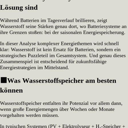
Teil
2:
Lösung sind
Wo
Wasserstoffspeicher
Während Batterien im Tagesverlauf brillieren, zeigt
ihre
Wasserstoff seine Stärken genau dort, wo Batteriesysteme an
Stärken
haben
ihre Grenzen stoßen: bei der saisonalen Energiespeicherung.
In dieser Analyse komplexer Energiethemen wird schnell
klar: Wasserstoff ist kein Ersatz für Batterien, sondern ein
strategisches Puzzleteil im Gesamtsystem. Und genau dieses
Zusammenspiel ist entscheidend für zukunftsfähige
Energiestrategien im Mittelstand.
🟩
Was Wasserstoffspeicher am besten
können
Wasserstoffspeicher entfalten ihr Potenzial vor allem dann,
wenn große Energiemengen über Wochen oder Monate
vorgehalten werden müssen.
In typischen Systemen (PV + Elektrolyseur + H₂‑Speicher +