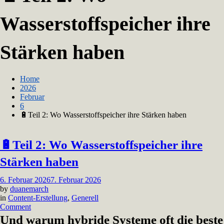
Wasserstoffspeicher ihre
Stärken haben
Home
2026
Februar
6
🔋Teil 2: Wo Wasserstoffspeicher ihre Stärken haben
🔋Teil 2: Wo Wasserstoffspeicher ihre
Stärken haben
6. Februar 2026
7. Februar 2026
by
duanemarch
in
Content-Erstellung
,
Generell
on
Comment
🔋
Und warum hybride Systeme oft die beste