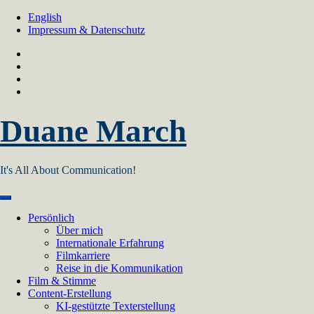
Skip
English
to
Impressum & Datenschutz
content
Duane March
It's All About Communication!
Persönlich
Über mich
Internationale Erfahrung
Filmkarriere
Reise in die Kommunikation
Film & Stimme
Content-Erstellung
KI-gestützte Texterstellung