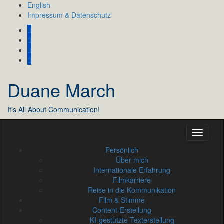
Skip
English
to
Impressum & Datenschutz
content
Duane March
It's All About Communication!
Persönlich
Über mich
Internationale Erfahrung
Filmkarriere
Reise in die Kommunikation
Film & Stimme
Content-Erstellung
KI-gestützte Texterstellung