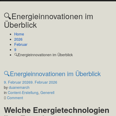
🔍Energieinnovationen im
Überblick
Home
2026
Februar
9
🔍Energieinnovationen im Überblick
🔍Energieinnovationen im Überblick
9. Februar 2026
9. Februar 2026
by
duanemarch
in
Content-Erstellung
,
Generell
on
Comment
🔍
Welche Energietechnologien
Energieinnovationen
im