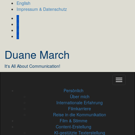
Skip
English
to
Impressum & Datenschutz
content
Duane March
It's All About Communication!
Persönlich
Über mich
Internationale Erfahrung
Filmkarriere
Reise in die Kommunikation
Film & Stimme
Content-Erstellung
KI-gestützte Texterstellung