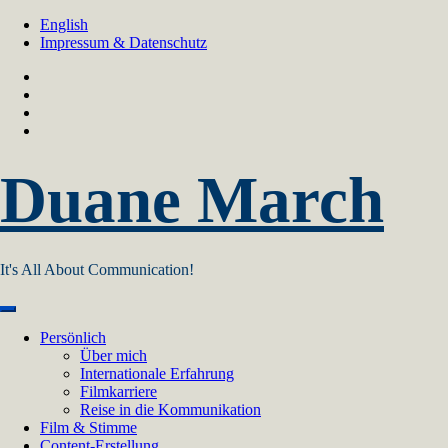
Skip
English
to
Impressum & Datenschutz
content
Duane March
It's All About Communication!
Persönlich
Über mich
Internationale Erfahrung
Filmkarriere
Reise in die Kommunikation
Film & Stimme
Content-Erstellung