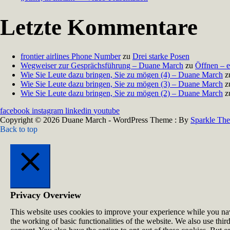
Letzte Kommentare
frontier airlines Phone Number
zu
Drei starke Posen
Wegweiser zur Gesprächsführung – Duane March
zu
Öffnen – e
Wie Sie Leute dazu bringen, Sie zu mögen (4) – Duane March
z
Wie Sie Leute dazu bringen, Sie zu mögen (3) – Duane March
z
Wie Sie Leute dazu bringen, Sie zu mögen (2) – Duane March
z
facebook
instagram
linkedin
youtube
Copyright © 2026 Duane March - WordPress Theme : By
Sparkle Th
Back to top
Schließen
Privacy Overview
This website uses cookies to improve your experience while you navig
the working of basic functionalities of the website. We also use th