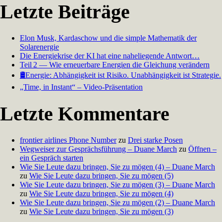
Letzte Beiträge
Elon Musk, Kardaschow und die simple Mathematik der
Solarenergie
Die Energiekrise der KI hat eine naheliegende Antwort…
Teil 2 — Wie erneuerbare Energien die Gleichung verändern
🛢️Energie: Abhängigkeit ist Risiko. Unabhängigkeit ist Strategie.
„Time, in Instant“ – Video-Präsentation
Letzte Kommentare
frontier airlines Phone Number
zu
Drei starke Posen
Wegweiser zur Gesprächsführung – Duane March
zu
Öffnen –
ein Gespräch starten
Wie Sie Leute dazu bringen, Sie zu mögen (4) – Duane March
zu
Wie Sie Leute dazu bringen, Sie zu mögen (5)
Wie Sie Leute dazu bringen, Sie zu mögen (3) – Duane March
zu
Wie Sie Leute dazu bringen, Sie zu mögen (4)
Wie Sie Leute dazu bringen, Sie zu mögen (2) – Duane March
zu
Wie Sie Leute dazu bringen, Sie zu mögen (3)