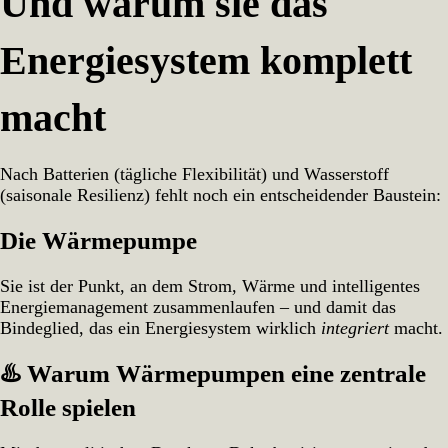
Und warum sie das
Teil
3:
Die
Energiesystem komplett
Wärmepumpe
–
das
macht
fehlende
Bindeglied
Nach Batterien (tägliche Flexibilität) und Wasserstoff
(saisonale Resilienz) fehlt noch ein entscheidender Baustein:
Die Wärmepumpe
Sie ist der Punkt, an dem Strom, Wärme und intelligentes
Energiemanagement zusammenlaufen – und damit das
Bindeglied, das ein Energiesystem wirklich
integriert
macht.
♨️ Warum Wärmepumpen eine zentrale
Rolle spielen