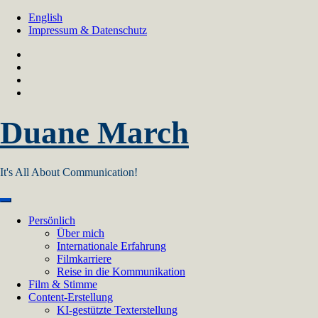
Skip
English
to
Impressum & Datenschutz
content
Duane March
It's All About Communication!
Persönlich
Über mich
Internationale Erfahrung
Filmkarriere
Reise in die Kommunikation
Film & Stimme
Content-Erstellung
KI-gestützte Texterstellung