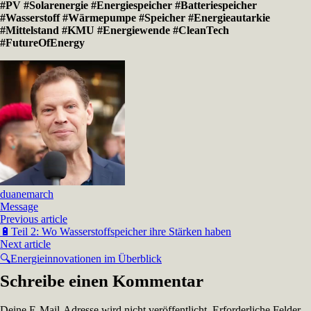
#PV
#Solarenergie
#Energiespeicher
#Batteriespeicher
#Wasserstoff
#Wärmepumpe
#Speicher
#Energieautarkie
#Mittelstand
#KMU
#Energiewende
#CleanTech
#FutureOfEnergy
duanemarch
Message
Previous article
🔋Teil 2: Wo Wasserstoffspeicher ihre Stärken haben
Next article
🔍Energieinnovationen im Überblick
Schreibe einen Kommentar
Deine E-Mail-Adresse wird nicht veröffentlicht.
Erforderliche Felder