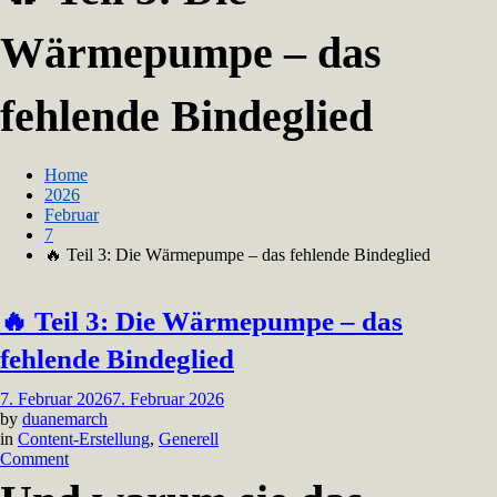
Wärmepumpe – das
fehlende Bindeglied
Home
2026
Februar
7
🔥 Teil 3: Die Wärmepumpe – das fehlende Bindeglied
🔥 Teil 3: Die Wärmepumpe – das
fehlende Bindeglied
7. Februar 2026
7. Februar 2026
by
duanemarch
in
Content-Erstellung
,
Generell
on
Comment
🔥