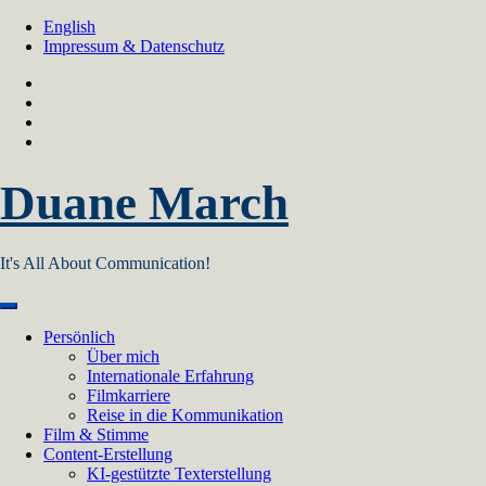
Skip
English
to
Impressum & Datenschutz
content
Duane March
It's All About Communication!
Persönlich
Über mich
Internationale Erfahrung
Filmkarriere
Reise in die Kommunikation
Film & Stimme
Content-Erstellung
KI-gestützte Texterstellung