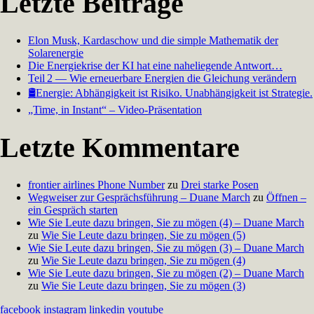
Letzte Beiträge
Elon Musk, Kardaschow und die simple Mathematik der
Solarenergie
Die Energiekrise der KI hat eine naheliegende Antwort…
Teil 2 — Wie erneuerbare Energien die Gleichung verändern
🛢️Energie: Abhängigkeit ist Risiko. Unabhängigkeit ist Strategie.
„Time, in Instant“ – Video-Präsentation
Letzte Kommentare
frontier airlines Phone Number
zu
Drei starke Posen
Wegweiser zur Gesprächsführung – Duane March
zu
Öffnen –
ein Gespräch starten
Wie Sie Leute dazu bringen, Sie zu mögen (4) – Duane March
zu
Wie Sie Leute dazu bringen, Sie zu mögen (5)
Wie Sie Leute dazu bringen, Sie zu mögen (3) – Duane March
zu
Wie Sie Leute dazu bringen, Sie zu mögen (4)
Wie Sie Leute dazu bringen, Sie zu mögen (2) – Duane March
zu
Wie Sie Leute dazu bringen, Sie zu mögen (3)
facebook
instagram
linkedin
youtube