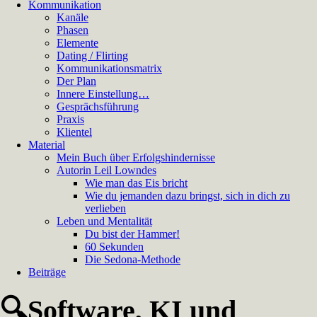
Kommunikation
Kanäle
Phasen
Elemente
Dating / Flirting
Kommunikationsmatrix
Der Plan
Innere Einstellung…
Gesprächsführung
Praxis
Klientel
Material
Mein Buch über Erfolgshindernisse
Autorin Leil Lowndes
Wie man das Eis bricht
Wie du jemanden dazu bringst, sich in dich zu
verlieben
Leben und Mentalität
Du bist der Hammer!
60 Sekunden
Die Sedona-Methode
Beiträge
🔍Software, KI und