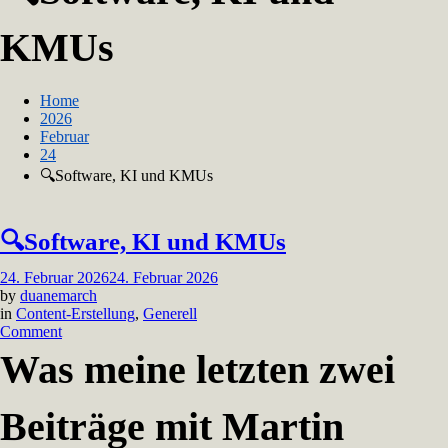
KMUs
Home
2026
Februar
24
🔍Software, KI und KMUs
🔍Software, KI und KMUs
24. Februar 2026
24. Februar 2026
by
duanemarch
in
Content-Erstellung
,
Generell
on
Comment
🔍
Was meine letzten zwei
Software,
KI
und
Beiträge mit Martin
KMUs